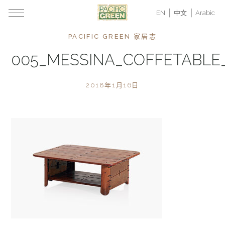
EN
中文
Arabic
PACIFIC GREEN 家居志
005_MESSINA_COFFETABL
2018年1月16日