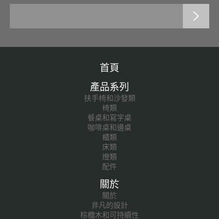
首頁
產品系列
扶手椅和沙發類
椅類
餐桌和寫字桌
咖啡桌和邊桌
櫃類
床類
燈類
配件
關於
關於
非凡的設計
棕櫚木和可持續性