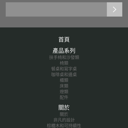
首頁
產品系列
扶手椅和沙發類
椅類
餐桌和寫字桌
咖啡桌和邊桌
櫃類
床類
燈類
配件
關於
關於
非凡的設計
棕櫚木和可持續性