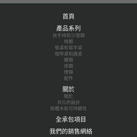
首頁
產品系列
扶手椅和沙發類
椅類
餐桌和寫字桌
咖啡桌和邊桌
櫃類
床類
燈類
配件
關於
關於
非凡的設計
棕櫚木和可持續性
全承包項目
我們的銷售網絡