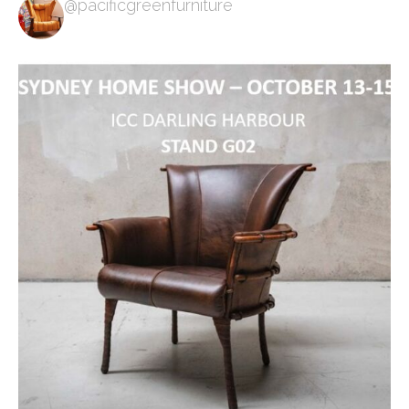
@pacificgreenfurniture