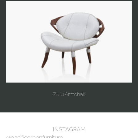
Zulu Armchair
INSTAGRAM
@pacificgreenfurniture