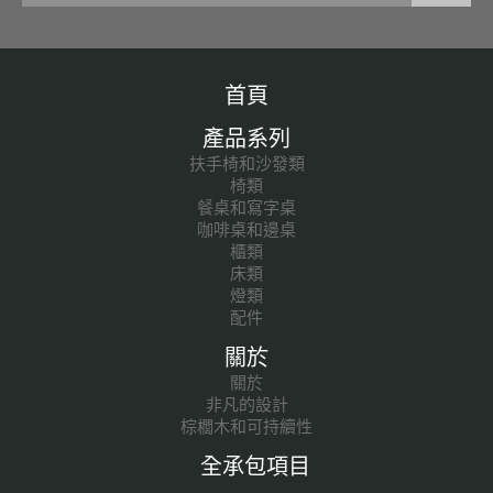
首頁
產品系列
扶手椅和沙發類
椅類
餐桌和寫字桌
咖啡桌和邊桌
櫃類
床類
燈類
配件
關於
關於
非凡的設計
棕櫚木和可持續性
全承包項目