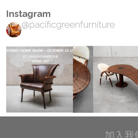
Instagram
@pacificgreenfurniture
加入我