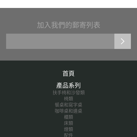
加入我們的郵寄列表
首頁
產品系列
扶手椅和沙發類
椅類
餐桌和寫字桌
咖啡桌和邊桌
櫃類
床類
燈類
配件