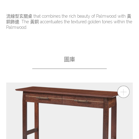
流線型玄關桌 that combines the rich beauty of Palmwood with 黃
銅飾邊. The 黃銅 accentuates the textured golden tones within the
Palmwood.
圖庫