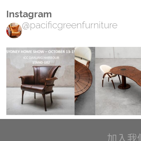
Instagram
@pacificgreenfurniture
加入我