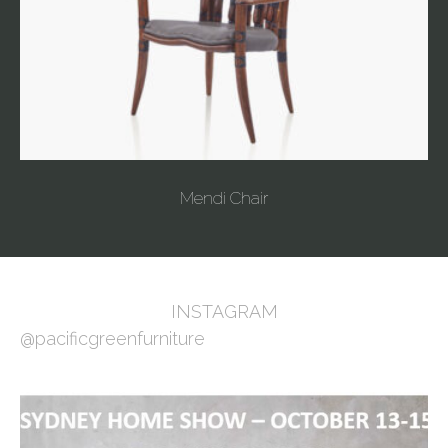
Mendi Chair
INSTAGRAM
@pacificgreenfurniture