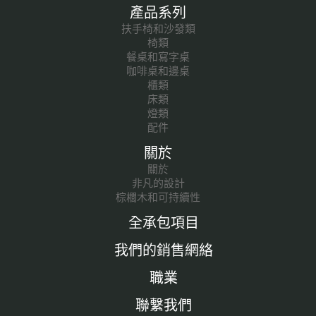
產品系列
扶手椅和沙發類
椅類
餐桌和寫字桌
咖啡桌和邊桌
櫃類
床類
燈類
配件
關於
關於
非凡的設計
棕櫚木和可持續性
全承包項目
我們的銷售網絡
職業
聯繫我們