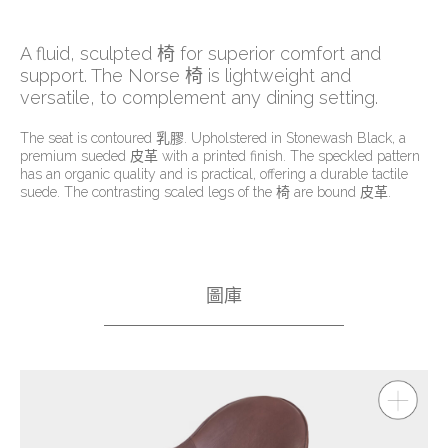
A fluid, sculpted 椅 for superior comfort and
support. The Norse 椅 is lightweight and
versatile, to complement any dining setting.
The seat is contoured 乳膠. Upholstered in Stonewash Black, a
premium sueded 皮革 with a printed finish. The speckled pattern
has an organic quality and is practical, offering a durable tactile
suede. The contrasting scaled legs of the 椅 are bound 皮革.
圖庫