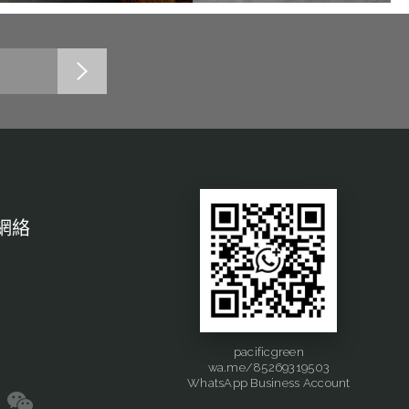
網絡
pacificgreen
wa.me/85269319503
WhatsApp Business Account