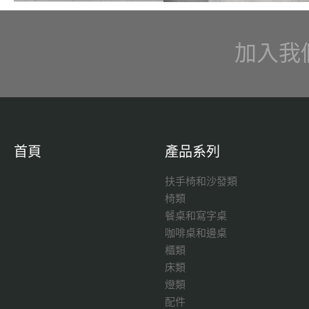
加入我
首頁
產品系列
扶手椅和沙發類
椅類
餐桌和寫字桌
咖啡桌和邊桌
櫃類
床類
燈類
配件