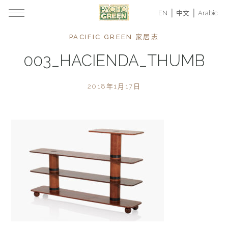
EN
中文
Arabic
PACIFIC GREEN 家居志
003_HACIENDA_THUMB
2018年1月17日