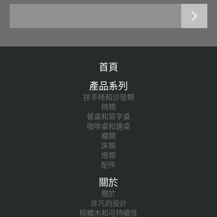
首頁
產品系列
扶手椅和沙發類
椅類
餐桌和寫字桌
咖啡桌和邊桌
櫃類
床類
燈類
配件
關於
關於
非凡的設計
棕櫚木和可持續性