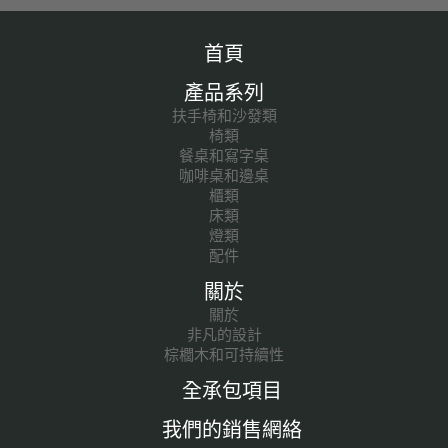
首頁
產品系列
扶手椅和沙發類
椅類
餐桌和寫字桌
咖啡桌和邊桌
櫃類
床類
燈類
配件
關於
關於
非凡的設計
棕櫚木和可持續性
全承包項目
我們的銷售網絡