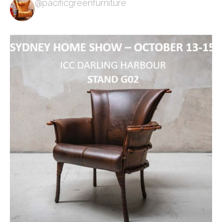
@pacificgreenfurniture