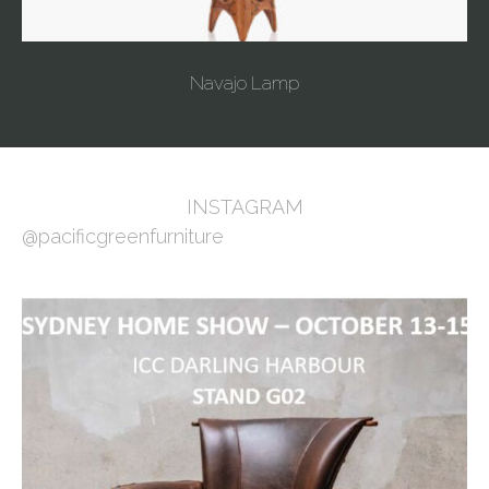
Navajo Lamp
INSTAGRAM
@pacificgreenfurniture