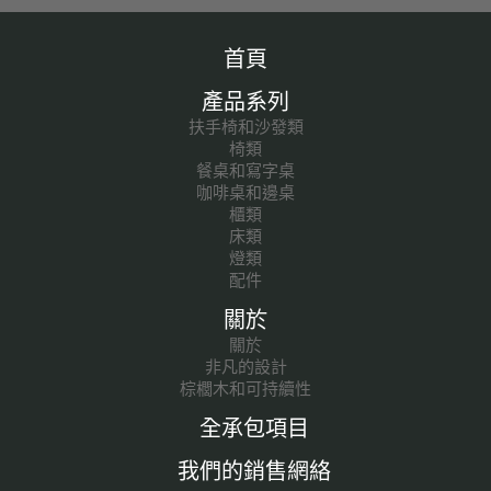
首頁
產品系列
扶手椅和沙發類
椅類
餐桌和寫字桌
咖啡桌和邊桌
櫃類
床類
燈類
配件
關於
關於
非凡的設計
棕櫚木和可持續性
全承包項目
我們的銷售網絡