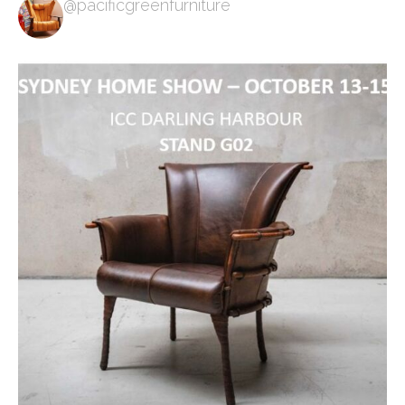
@pacificgreenfurniture