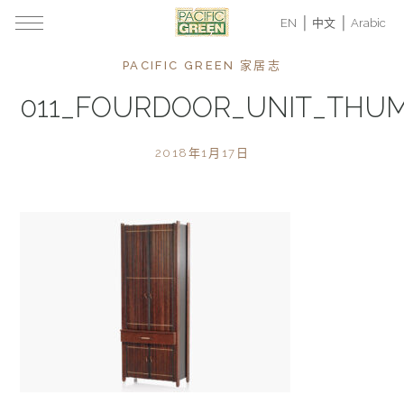
EN
中文
Arabic
PACIFIC GREEN 家居志
011_FOURDOOR_UNIT_THU
2018年1月17日