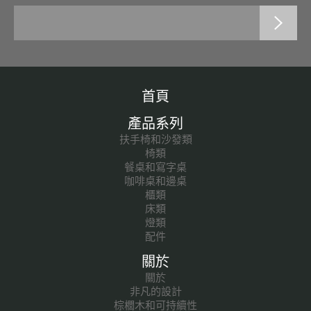
首頁
產品系列
扶手椅和沙發類
椅類
餐桌和寫字桌
咖啡桌和邊桌
櫃類
床類
燈類
配件
關於
關於
非凡的設計
棕櫚木和可持續性