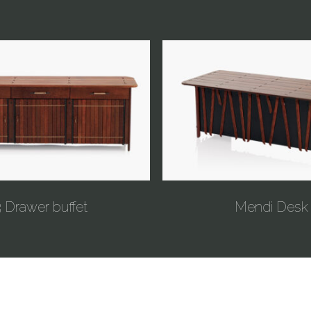
3 Drawer buffet
Mendi Desk