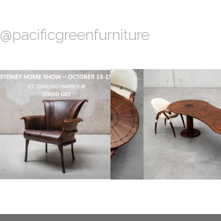
@pacificgreenfurniture