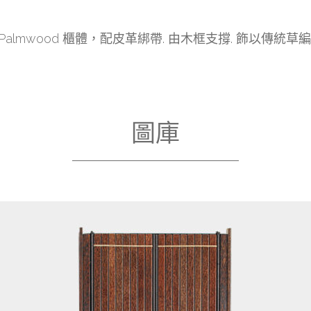
Palmwood 櫃體，配皮革綁帶. 由木框支撐. 飾以傳統草編
圖庫