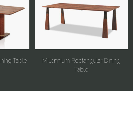
ning Table
Millennium Rectangular Dining
Table