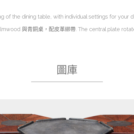
g of the dining table, with individual settings for your 
almwood 與青銅桌，配皮革綁帶. The central plate rotate
圖庫