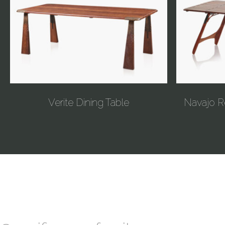
Verite Dining Table
Navajo R