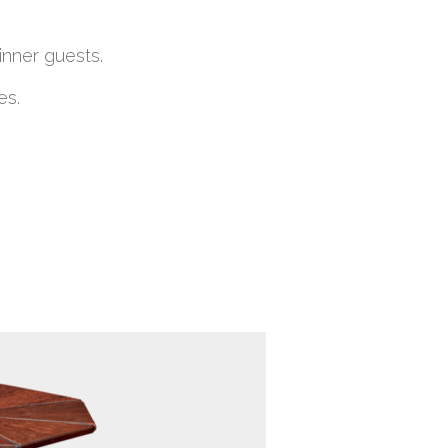
dinner guests.
s.