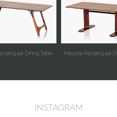
ectangular Dining Table
Messina Rectangular Di
INSTAGRAM