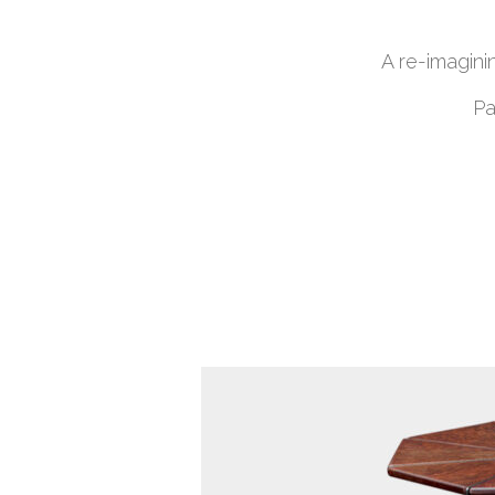
A re-imaginin
P