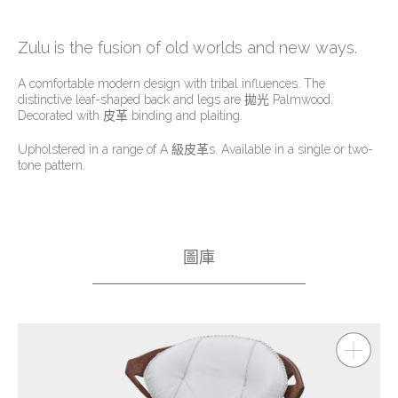
Zulu is the fusion of old worlds and new ways.
A comfortable modern design with tribal influences. The
distinctive leaf-shaped back and legs are 拋光 Palmwood.
Decorated with 皮革 binding and plaiting.
Upholstered in a range of A 級皮革s. Available in a single or two-
tone pattern.
圖庫