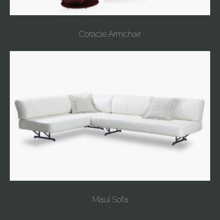
Coracle Armchair
Maui Sofa