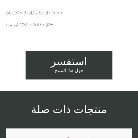
680W x 670D x 800H (mm)
27W x 26D x 32H (بوصة)
استفسر
حول هذا المنتج
منتجات ذات صلة