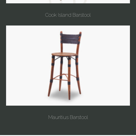
Cook Island Barstool
Mauritius Barstool