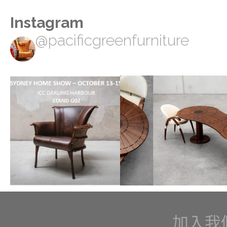
Instagram
@pacificgreenfurniture
加入我