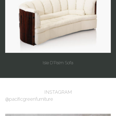
Isle D'Palm Sofa
INSTAGRAM
@pacificgreenfurniture