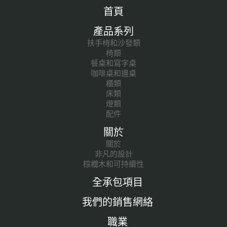
首頁
產品系列
扶手椅和沙發類
椅類
餐桌和寫字桌
咖啡桌和邊桌
櫃類
床類
燈類
配件
關於
關於
非凡的設計
棕櫚木和可持續性
全承包項目
我們的銷售網絡
職業