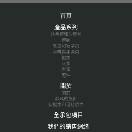
首頁
產品系列
扶手椅和沙發類
椅類
餐桌和寫字桌
咖啡桌和邊桌
櫃類
床類
燈類
配件
關於
關於
非凡的設計
棕櫚木和可持續性
全承包項目
我們的銷售網絡