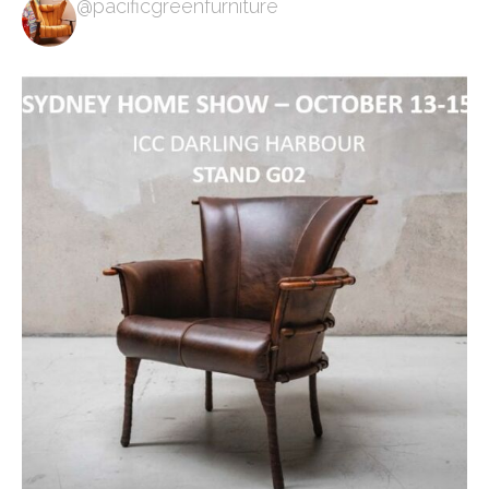
@pacificgreenfurniture