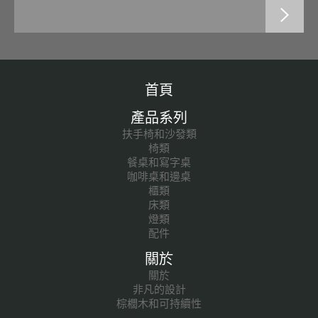
首頁
產品系列
扶手椅和沙發類
椅類
餐桌和寫字桌
咖啡桌和邊桌
櫃類
床類
燈類
配件
關於
關於
非凡的設計
棕櫚木和可持續性