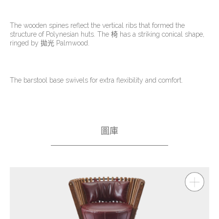
The wooden spines reflect the vertical ribs that formed the
structure of Polynesian huts. The 椅 has a striking conical shape,
ringed by 拋光 Palmwood.
The barstool base swivels for extra flexibility and comfort.
圖庫